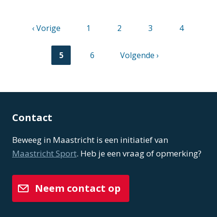
Vorige
‹ Vorige
Pagina
1
Pagina
2
Pagina
3
Pagina
4
pagina
Paginering
Huidige
5
Pagina
6
Volgende
Volgende ›
pagina
pagina
Contact
Beweeg in Maastricht is een initiatief van
Maastricht Sport
. Heb je een vraag of opmerking?
Neem contact op