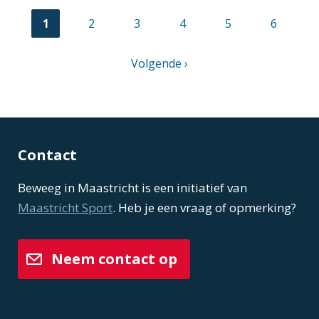
Huidige
1
Pagina
2
Pagina
3
Pagina
4
Pagina
5
Pagina
6
pagina
Paginering
Volgende
Volgende ›
pagina
Contact
Beweeg in Maastricht is een initiatief van
Maastricht Sport
. Heb je een vraag of opmerking?
Neem contact op