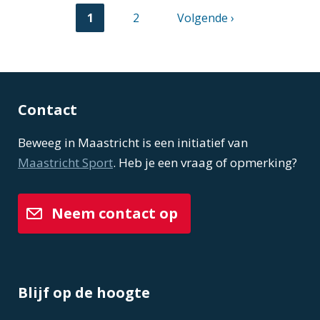
Huidige
1
Pagina
2
Volgende
Volgende ›
pagina
pagina
Paginering
Contact
Beweeg in Maastricht is een initiatief van
Maastricht Sport
. Heb je een vraag of opmerking?
Neem contact op
Blijf op de hoogte