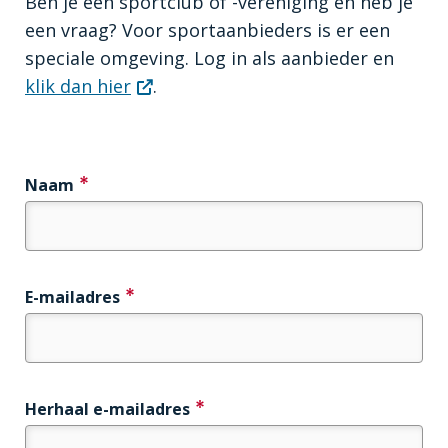
Ben je een sportclub of -vereniging en heb je
een vraag? Voor sportaanbieders is er een
speciale omgeving. Log in als aanbieder en
klik dan hier
.
Naam
E-
E-mailadres
mailadres
Herhaal e-mailadres