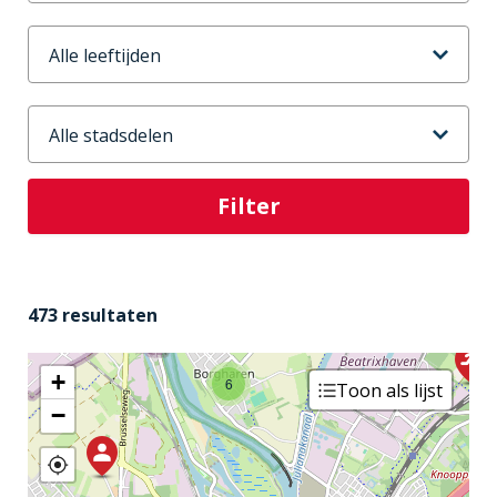
Leeftijd
Stadsdeel
4
473 resultaten
+
6
Toon als lijst
−