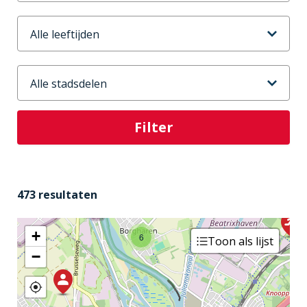
Leeftijd
Stadsdeel
4
473 resultaten
+
6
Toon als lijst
−