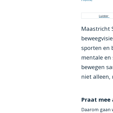
Kruimel
Luister
Maastricht 
beweegvisie
sporten en 
mentale en 
bewegen sam
niet alleen
Praat mee 
Daarom gaan w