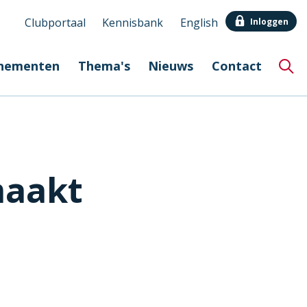
Clubportaal
Kennisbank
English
Inloggen
Secundair
nementen
Thema's
Nieuws
Contact
menu
Hoo
maakt