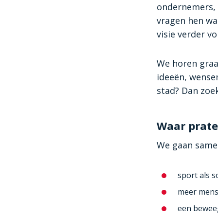
ondernemers, 
vragen hen wa
visie verder v
We horen graag
ideeën, wense
stad? Dan zoek
Waar prate
We gaan samen
sport als s
meer mens
een beweeg