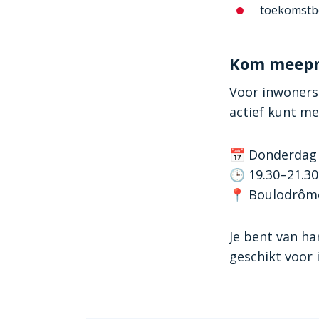
toekomstbe
Kom meepra
Voor inwoners
actief kunt m
📅 Donderdag 
🕒 19.30–21.30
📍 Boulodrôme
Je bent van ha
geschikt voor 