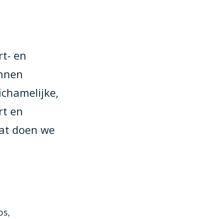
t- en
unnen
ichamelijke,
rt en
Dat doen we
bs,