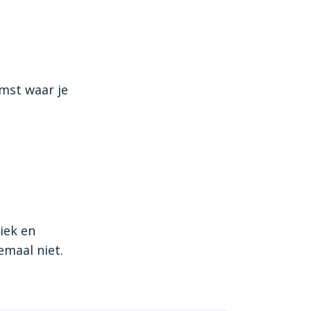
mst waar je
iek en
lemaal niet.