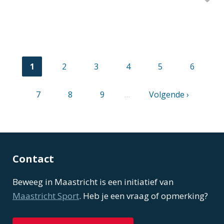
Huidige
1
Pagina
2
Pagina
3
Pagina
4
Pagina
5
Pagina
6
pagina
Paginering
Pagina
7
Pagina
8
Pagina
9
…
Volgende
Volgende ›
pagina
Contact
Beweeg in Maastricht is een initiatief van
Maastricht Sport
. Heb je een vraag of opmerking?