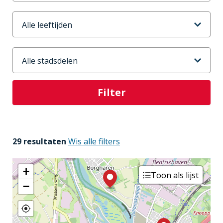
Leeftijd
Stadsdeel
29 resultaten
Wis alle filters
+
Toon als lijst
−