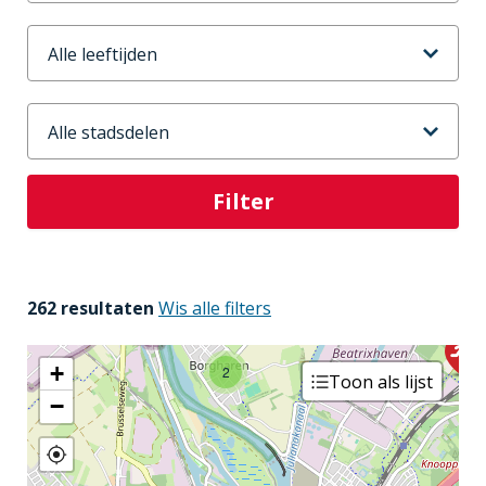
Leeftijd
Stadsdeel
2
262 resultaten
Wis alle filters
+
2
Toon als lijst
−