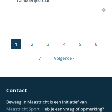
Tamboerijnstraat
Huidige
1
Pagina
2
Pagina
3
Pagina
4
Pagina
5
Pagina
6
pagina
Paginering
Pagina
7
Volgende
Volgende ›
pagina
Contact
Beweeg in Maastricht is een initiatief van
Maastricht Sport
. Heb je een vraag of opmerking?