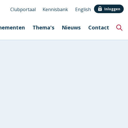
Clubportaal
Kennisbank
English
Inloggen
Secundair
nementen
Thema's
Nieuws
Contact
menu
Hoo