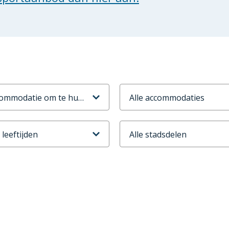
odtype
Accommodaties
ijd
Stadsdeel