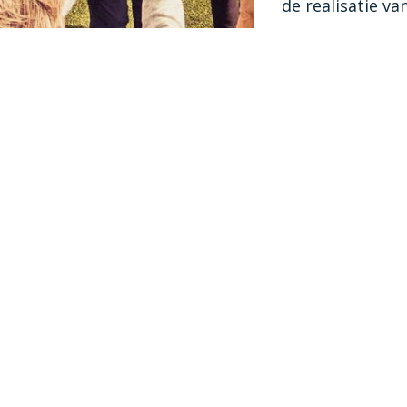
de realisatie v
Meer weten
Spo