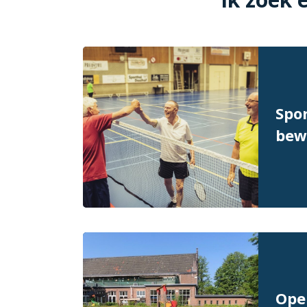
Spor
bew
Ope