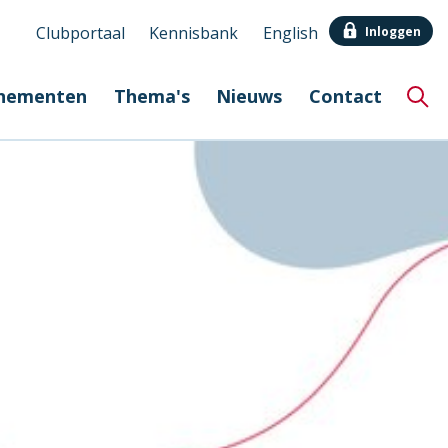
Clubportaal
Kennisbank
English
Inloggen
Secundair
nementen
Thema's
Nieuws
Contact
menu
Hoo