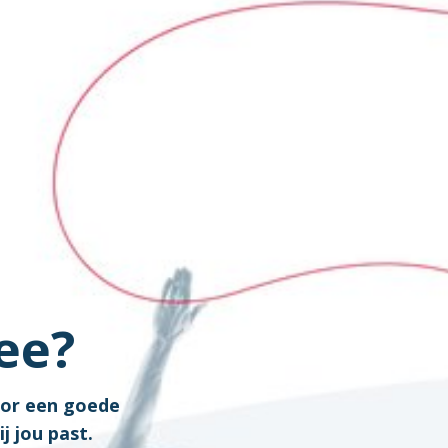
ee?
oor een goede
j jou past.