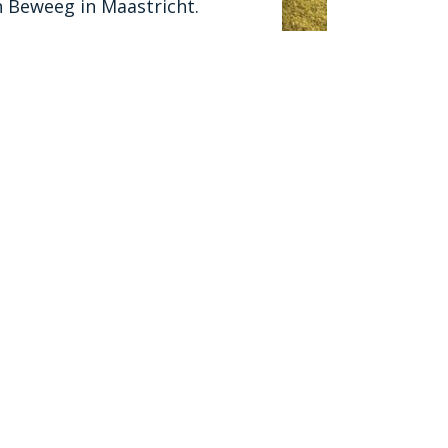
an Beweeg in Maastricht.
 over het Maastrichts
rtakkoord?