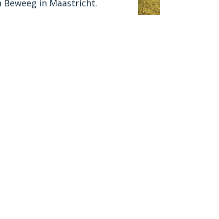
an Beweeg in Maastricht.
 over het Maastrichts
rtakkoord?