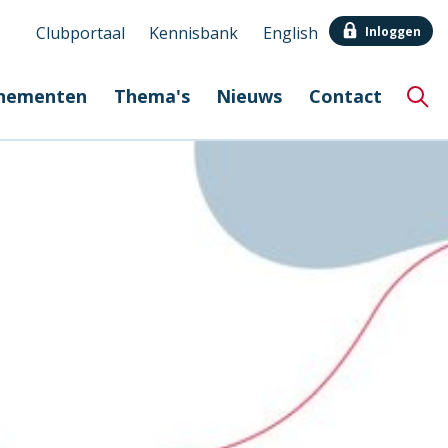
Clubportaal
Kennisbank
English
Inloggen
Secundair
nementen
Thema's
Nieuws
Contact
menu
Hoo