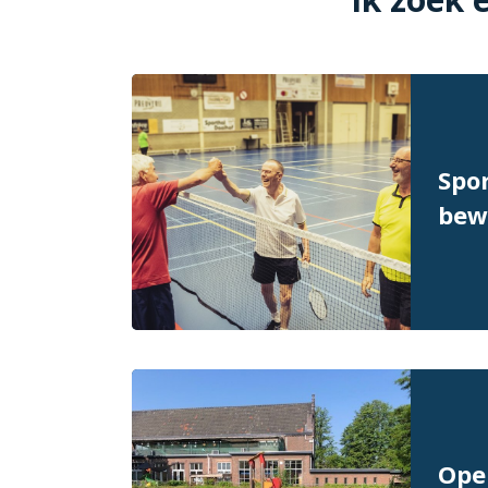
Spor
bew
Ope