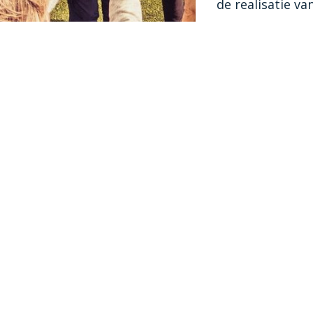
de realisatie v
Meer weten
Spo