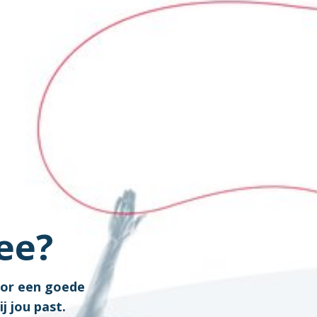
ee?
oor een goede
j jou past.